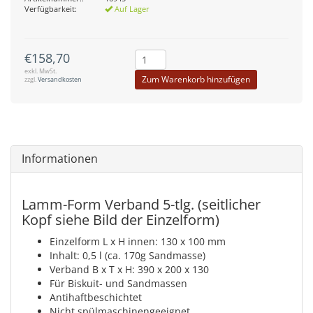
Verfügbarkeit:
Auf Lager
€158,70
exkl. MwSt.
Zum Warenkorb hinzufügen
zzgl.
Versandkosten
Informationen
Lamm-Form Verband 5-tlg. (seitlicher
Kopf siehe Bild der Einzelform)
Einzelform L x H innen: 130 x 100 mm
Inhalt: 0,5 l (ca. 170g Sandmasse)
Verband B x T x H: 390 x 200 x 130
Für Biskuit- und Sandmassen
Antihaftbeschichtet
Nicht spülmaschinengeeignet