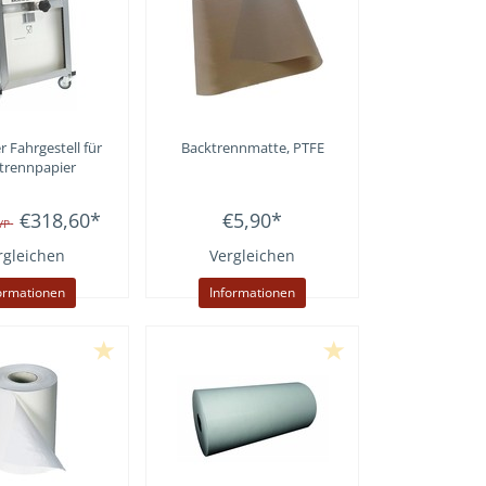
r
Fahrgestell für
Backtrennmatte, PTFE
trennpapier
€318,60
*
€5,90
*
VP
rgleichen
Vergleichen
ormationen
Informationen