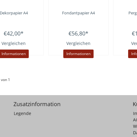
Dekorpapier A4
Fondantpapier A4
Perg
€42,00
*
€56,80
*
€
Vergleichen
Vergleichen
Ve
Informationen
Informationen
Inf
 von 1
Zusatzinformation
K
Legende
I
A
W
D