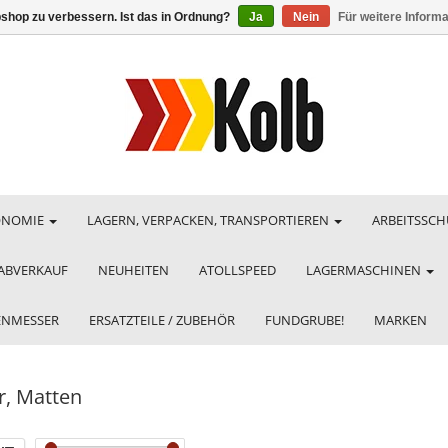
shop zu verbessern. Ist das in Ordnung?
Ja
Nein
Für weitere Inform
ONOMIE
LAGERN, VERPACKEN, TRANSPORTIEREN
ARBEITSSCH
ABVERKAUF
NEUHEITEN
ATOLLSPEED
LAGERMASCHINEN
HENMESSER
ERSATZTEILE / ZUBEHÖR
FUNDGRUBE!
MARKEN
r, Matten