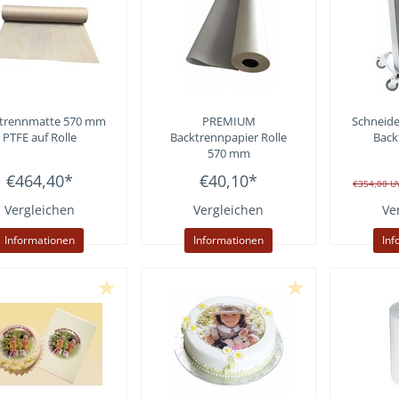
trennmatte 570 mm
PREMIUM
Schneide
PTFE auf Rolle
Backtrennpapier Rolle
Back
570 mm
€464,40
*
€40,10
*
€354,00
U
Vergleichen
Vergleichen
Ve
Informationen
Informationen
Inf