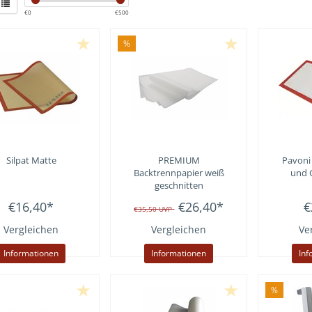
€
0
€
500
%
Silpat Matte
PREMIUM
Pavoni
Backtrennpapier weiß
und 
geschnitten
€16,40
*
€26,40
*
€
€35,50
UVP
Vergleichen
Vergleichen
Ve
Informationen
Informationen
Inf
%