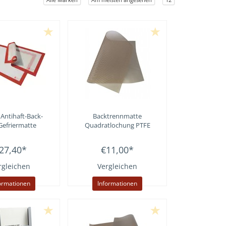
Antihaft-Back-
Backtrennmatte
Gefriermatte
Quadratlochung PTFE
27,40
*
€11,00
*
rgleichen
Vergleichen
ormationen
Informationen