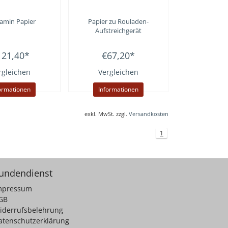
amin Papier
Papier zu Rouladen-
Aufstreichgerät
121,40
*
€67,20
*
rgleichen
Vergleichen
ormationen
Informationen
exkl. MwSt. zzgl.
Versandkosten
1
undendienst
mpressum
GB
iderrufsbelehrung
atenschutzerklärung