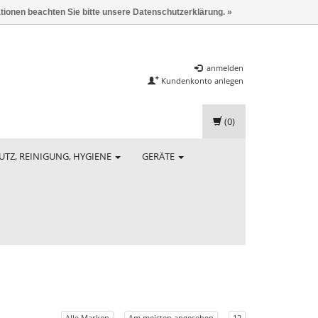
ationen beachten Sie bitte unsere Datenschutzerklärung. »
anmelden
Kundenkonto anlegen
(0)
UTZ, REINIGUNG, HYGIENE
GERÄTE
Alle Marken
Am meisten angesehen
12