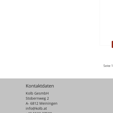
Seite 1
Kontaktdaten
Kolb GesmbH
Stobernweg 2
A- 6812 Meiningen
info@kolb.at