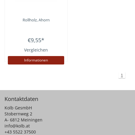
Rollholz, Ahorn
€9,55
*
Vergleichen
Informationen
1
Kontaktdaten
Kolb GesmbH
Stobernweg 2
A- 6812 Meiningen
info@kolb.at
+43 5522 37500