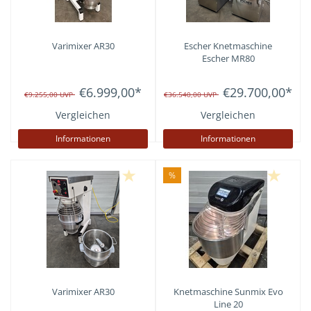
Varimixer AR30
Escher
Knetmaschine
Escher MR80
€6.999,00
*
€29.700,00
*
€9.255,00
UVP
€36.540,00
UVP
Vergleichen
Vergleichen
Informationen
Informationen
%
Varimixer AR30
Knetmaschine Sunmix Evo
Line 20