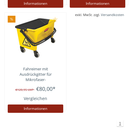
Informationen
Informationen
exkl. MwSt. zzgl.
Versandkosten
%
Fahreimer mit
Ausdrückgitter für
Mikrofaser-
Bodenreinigungssystem
€80,00
*
€120,95
UVP
PULSE
Vergleichen
Informationen
1