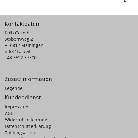
Kontaktdaten
Kolb GesmbH
Stobernweg 2
A- 6812 Meiningen
info@kolb.at
+43 5522 37500
Zusatzinformation
Legende
Kundendienst
Impressum
AGB
Widerrufsbelehrung
Datenschutzerklärung
Zahlungsarten