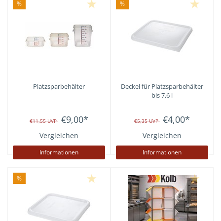
%
%
Platzsparbehälter
Deckel für Platzsparbehälter
bis 7,6 l
€9,00
*
€4,00
*
€11,55
UVP
€5,35
UVP
Vergleichen
Vergleichen
Informationen
Informationen
%