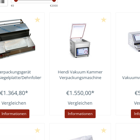
€
0
€
2000
erpackungsgerät
Hendi
Vakuum Kammer
iegelplatte/Dehnfoliengerät
Verpackungsmaschine
Vakuumv
€1.364,80
*
€1.550,00
*
€
Vergleichen
Vergleichen
Ve
Informationen
Informationen
Inf