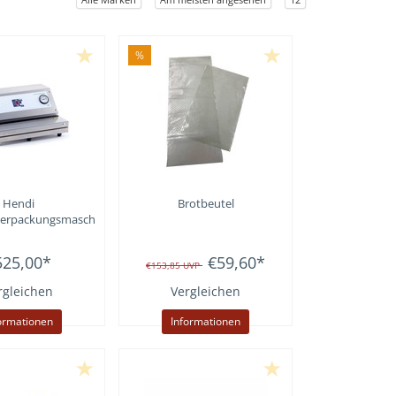
%
Hendi
Brotbeutel
erpackungsmaschine
525,00
*
€59,60
*
€153,85
UVP
rgleichen
Vergleichen
ormationen
Informationen