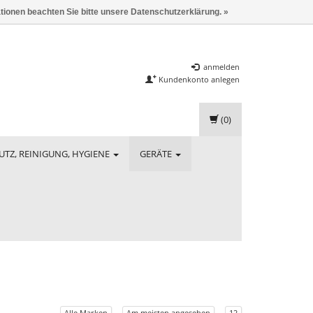
ationen beachten Sie bitte unsere Datenschutzerklärung. »
anmelden
Kundenkonto anlegen
(0)
UTZ, REINIGUNG, HYGIENE
GERÄTE
Alle Marken
Am meisten angesehen
12