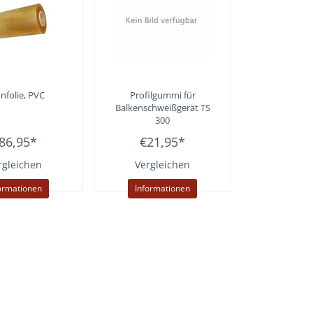
nfolie, PVC
Profilgummi für
Balkenschweißgerät TS
300
86,95
*
€21,95
*
rgleichen
Vergleichen
ormationen
Informationen