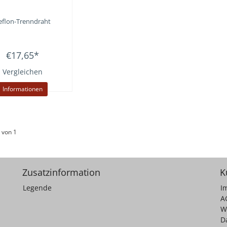
eflon-Trenndraht
€17,65
*
Vergleichen
Informationen
 von 1
Zusatzinformation
K
Legende
I
A
W
D