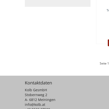
T
Seite 1
Kontaktdaten
Kolb GesmbH
Stobernweg 2
A- 6812 Meiningen
info@kolb.at