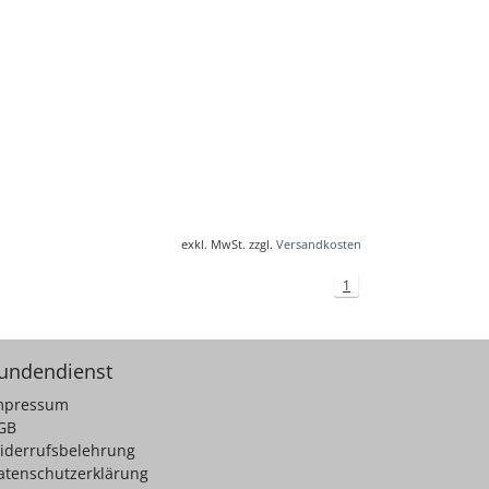
exkl. MwSt. zzgl.
Versandkosten
1
undendienst
mpressum
GB
iderrufsbelehrung
atenschutzerklärung