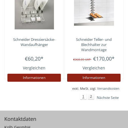
Schneider
Dressiersäcke-
Schneider
Teller- und
Wandaufhänger
Blechhalter zur
Wandmontage
€60,20
*
€170,00
*
€360,05
UVP
Vergleichen
Vergleichen
Informationen
Informationen
exkl. MwSt. zzgl.
Versandkosten
1
2
Nächste Seite
Kontaktdaten
Kolb GesmbH