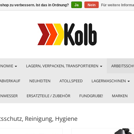
shop zu verbessern. Ist das in Ordnung?
Ja
Nein
Für weitere Inform
ONOMIE
LAGERN, VERPACKEN, TRANSPORTIEREN
ARBEITSSCH
ABVERKAUF
NEUHEITEN
ATOLLSPEED
LAGERMASCHINEN
HENMESSER
ERSATZTEILE / ZUBEHÖR
FUNDGRUBE!
MARKEN
tsschutz, Reinigung, Hygiene