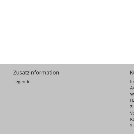
Zusatzinformation
K
Legende
I
A
W
D
Z
V
K
S