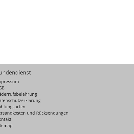
undendienst
mpressum
GB
iderrufsbelehrung
atenschutzerklärung
ahlungsarten
ersandkosten und Rücksendungen
ontakt
itemap