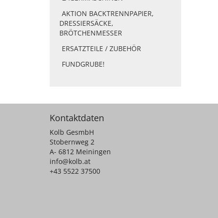
AKTION BACKTRENNPAPIER,
DRESSIERSÄCKE,
BRÖTCHENMESSER
ERSATZTEILE / ZUBEHÖR
FUNDGRUBE!
Kontaktdaten
Kolb GesmbH
Stobernweg 2
A- 6812 Meiningen
info@kolb.at
+43 5522 37500