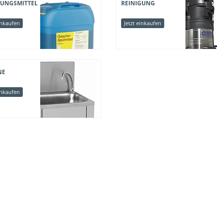
GUNGSMITTEL
REINIGUNG
inkaufen
Jetzt einkaufen
NE
inkaufen