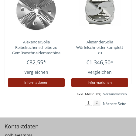
AlexanderSolia
AlexanderSolia
Reibekuchenscheibe zu
Würfelschneider komplett
Gemüseschneidemaschine
zu
Cutty
Gemüseschneidemaschine
€82,55
*
€1.346,50
*
Cutty
Vergleichen
Vergleichen
Informationen
Informationen
exkl. MwSt. zzgl.
Versandkosten
1
2
Nächste Seite
Kontaktdaten
Kolb GesmbH