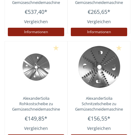
Gemüseschneidemaschine
Gemüseschneidemaschine
Cutty
Cutty
€537,40
*
€265,65
*
Vergleichen
Vergleichen
Informationen
Informationen
AlexanderSolia
AlexanderSolia
Rohkostscheibe zu
Schnitzelscheibe zu
Gemüseschneidemaschine
Gemüseschneidemaschine
Cutty
Cutty
€149,85
*
€156,55
*
Vergleichen
Vergleichen