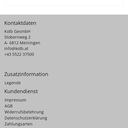
Kontaktdaten
Kolb GesmbH
Stobernweg 2
A- 6812 Meiningen
info@kolb.at
+43 5522 37500
Zusatzinformation
Legende
Kundendienst
Impressum
AGB
Widerrufsbelehrung
Datenschutzerklärung
Zahlungsarten