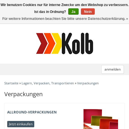
Wir benutzen Cookies nur für interne Zwecke um den Webshop zu verbessern.
Toggle
navigation
Ist das in Ordnung?
Ja
Nein
Für weitere Informationen beachten Sie bitte unsere Datenschutzerklärung. »
anmelden
Startseite
»
Lagern, Verpacken, Transportieren
»
Verpackungen
Verpackungen
ALLROUND-VERPACKUNGEN
Jetzt einkaufen