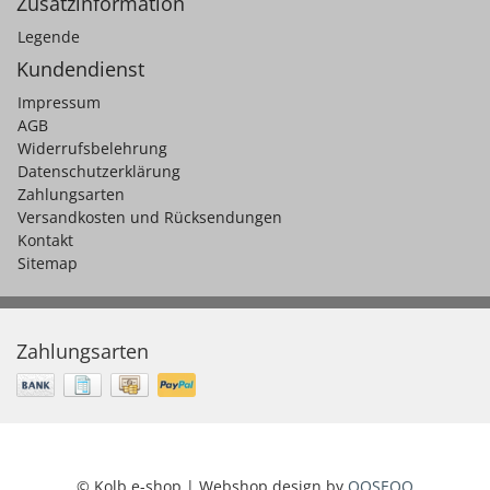
Zusatzinformation
Legende
Kundendienst
Impressum
AGB
Widerrufsbelehrung
Datenschutzerklärung
Zahlungsarten
Versandkosten und Rücksendungen
Kontakt
Sitemap
Zahlungsarten
© Kolb e-shop | Webshop design by
OOSEOO