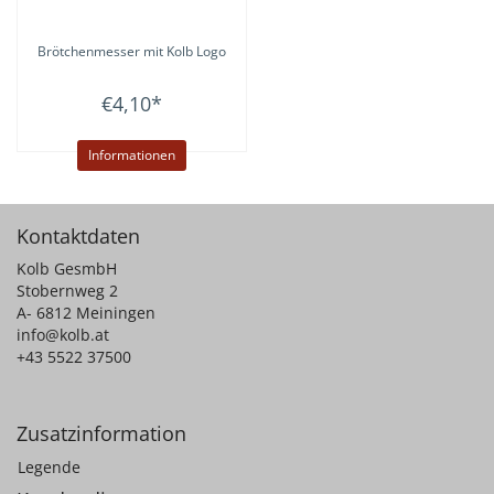
Brötchenmesser mit Kolb Logo
€4,10
*
Informationen
Kontaktdaten
Kolb GesmbH
Stobernweg 2
A- 6812 Meiningen
info@kolb.at
+43 5522 37500
Zusatzinformation
Legende