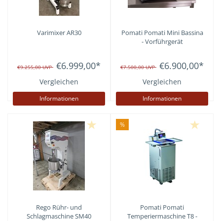
Varimixer AR30
Pomati
Pomati Mini Bassina
- Vorführgerät
€6.999,00
*
€6.900,00
*
€9.255,00
UVP
€7.500,00
UVP
Vergleichen
Vergleichen
Informationen
Informationen
%
Rego Rühr- und
Pomati
Pomati
Schlagmaschine SM40
Temperiermaschine T8 -