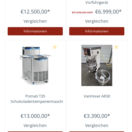
Vorführgerät
€12.500,00
*
€6.999,00
*
€7.590,00
UVP
Vergleichen
Vergleichen
Informationen
Informationen
Pomati T35
Varimixer AR30
Schokoladentemperiermaschine
€13.000,00
*
€3.390,00
*
Vergleichen
Vergleichen