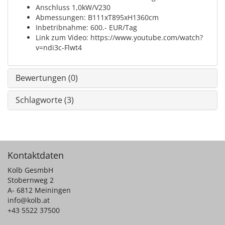
Anschluss 1,0kW/V230
Abmessungen: B111xT895xH1360cm
Inbetribnahme: 600.- EUR/Tag
Link zum Video: https://www.youtube.com/watch?
v=ndi3c-Flwt4
Bewertungen (0)
Schlagworte (3)
Kontaktdaten
Kolb GesmbH
Stobernweg 2
A- 6812 Meiningen
info@kolb.at
+43 5522 37500