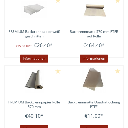
PREMIUM Backtrennpapier weiß
Backtrennmatte 570 mm PTFE
geschnitten
auf Rolle
€26,40
*
€464,40
*
€35,50
UVP
Informationen
Informationen
PREMIUM Backtrennpapier Rolle
Backtrennmatte Quadratlochung
570 mm
PTFE
€40,10
*
€11,00
*