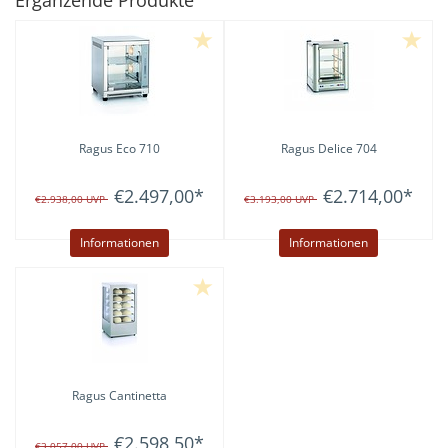
Ergänzende Produkte
Ragus Eco 710
Ragus Delice 704
€2.497,00
*
€2.714,00
*
€2.938,00
UVP
€3.193,00
UVP
Informationen
Informationen
Ragus Cantinetta
€2.598,50
*
€3.057,00
UVP