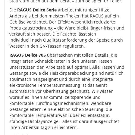
Stauraum auch auf dem Gerät – zum Beispiel für Teller.
Die
RAGUS Delice Serie
arbeitet mit ruhiger Hitze.
Anders als bei den meisten Theken hat RAGUS auf ein
Gebläse verzichtet. Der Effekt: wesentlich reduzierte
Produktaustrocknung – die Ware bleibt länger frisch und
verkauft sich besser. Die Feuchte lässt sich
individuell nach Qualitätsanforderung der Speise durch
Wasser in den GN-Tassen regulieren.
RAGUS Delice 705
überraschen mit tollen Details, die
integrierten Schneidbretter in den unteren Tassen
unterstützen den Arbeitsablauf optimal. Alle Tassen und
Gestänge sowie die Heizkörperabdeckung sind natürlich
spülmaschinengeeignet und durch eine integrierte
elektronische Temperaturmessung ist das Gerät
automatisch vor Überhitzung geschützt. Wir wissen
worauf es Ihnen ankommt: zeitsparende und
komfortable Türöffnungsmechanismen, wendbare
Gestängeleitern, eine elektronische Steuerung, die
komfortable Temperaturwahl über Folientastatur,
ständige Displayanzeige - alles ist darauf ausgerichtet
Ihren Arbeitsalltag zu erleichtern.