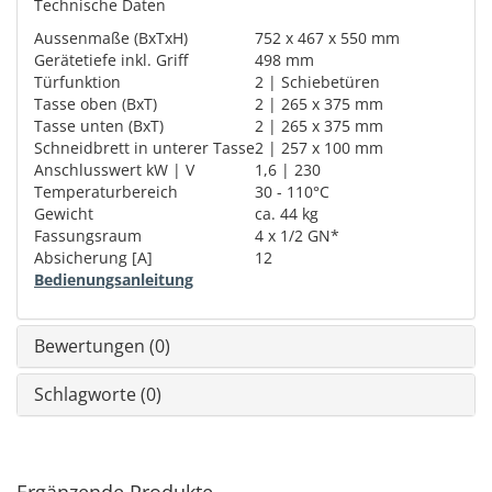
Technische Daten
Aussenmaße (BxTxH)
752 x 467 x 550 mm
Gerätetiefe inkl. Griff
498 mm
Türfunktion
2 | Schiebetüren
Tasse oben (BxT)
2 | 265 x 375 mm
Tasse unten (BxT)
2 | 265 x 375 mm
Schneidbrett in unterer Tasse
2 | 257 x 100 mm
Anschlusswert kW | V
1,6 | 230
Temperaturbereich
30 - 110°C
Gewicht
ca. 44 kg
Fassungsraum
4 x 1/2 GN*
Absicherung [A]
12
Bedienungsanleitung
Bewertungen (0)
Schlagworte (0)