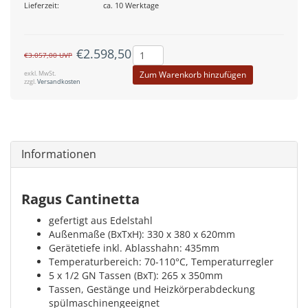
Lieferzeit:
ca. 10 Werktage
€2.598,50
€3.057,00
UVP
exkl. MwSt.
Zum Warenkorb hinzufügen
zzgl.
Versandkosten
Informationen
Ragus Cantinetta
gefertigt aus Edelstahl
Außenmaße (BxTxH): 330 x 380 x 620mm
Gerätetiefe inkl. Ablasshahn: 435mm
Temperaturbereich: 70-110°C, Temperaturregler
5 x 1/2 GN Tassen (BxT): 265 x 350mm
Tassen, Gestänge und Heizkörperabdeckung
spülmaschinengeeignet