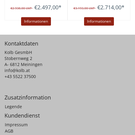
€2.497,00
*
€2.714,00
*
€2.938,00
UVP
€3.193,00
UVP
Informationen
Informationen
Kontaktdaten
Kolb GesmbH
Stobernweg 2
A- 6812 Meiningen
info@kolb.at
+43 5522 37500
Zusatzinformation
Legende
Kundendienst
Impressum
AGB