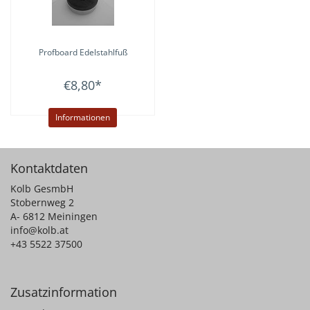
Profboard
Edelstahlfuß
€8,80
*
Informationen
Kontaktdaten
Kolb GesmbH
Stobernweg 2
A- 6812 Meiningen
info@kolb.at
+43 5522 37500
Zusatzinformation