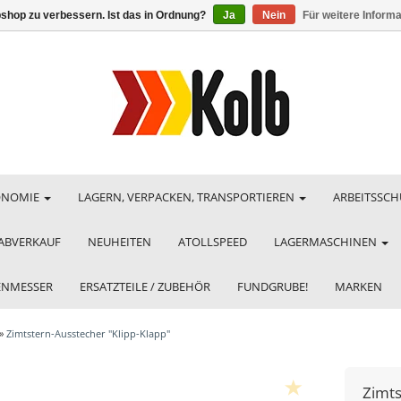
shop zu verbessern. Ist das in Ordnung?
Ja
Nein
Für weitere Inform
ONOMIE
LAGERN, VERPACKEN, TRANSPORTIEREN
ARBEITSSCH
ABVERKAUF
NEUHEITEN
ATOLLSPEED
LAGERMASCHINEN
HENMESSER
ERSATZTEILE / ZUBEHÖR
FUNDGRUBE!
MARKEN
»
Zimtstern-Ausstecher "Klipp-Klapp"
Zimts