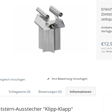
Erleic
Zimts
zeits
Artikel
Verfügb
€12,
exkl. MwSt
zzgl.
Vers
Ihre Bewertung hinzufügen
rgleich hinzufügen
Schlagworte (0)
Bewertungen (0)
Informationen
tstern-Ausstecher "Klipp-Klapp"