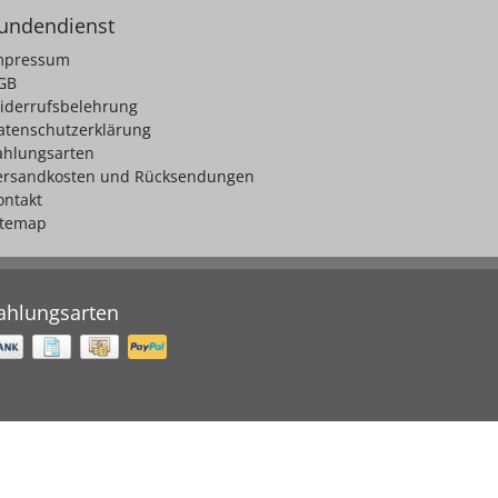
undendienst
mpressum
GB
iderrufsbelehrung
atenschutzerklärung
ahlungsarten
ersandkosten und Rücksendungen
ontakt
itemap
ahlungsarten