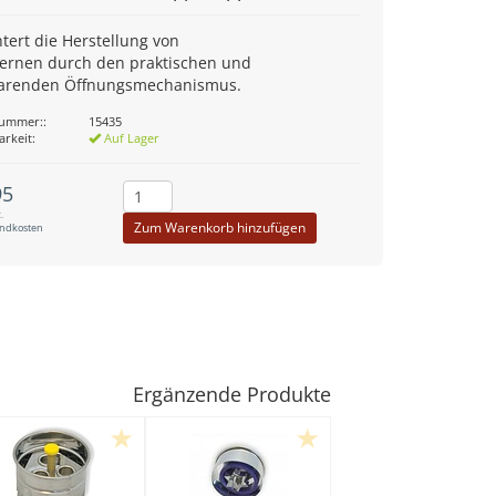
htert die Herstellung von
ternen durch den praktischen und
parenden Öffnungsmechanismus.
nummer::
15435
arkeit:
Auf Lager
95
.
Zum Warenkorb hinzufügen
andkosten
Ergänzende Produkte