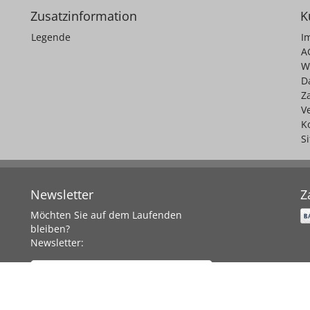
Zusatzinformation
K
Legende
I
A
W
D
Z
V
K
S
Newsletter
Z
Möchten Sie auf dem Laufenden
bleiben?
Newsletter:
Abonnieren