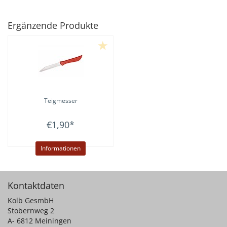
Ergänzende Produkte
Teigmesser
€1,90
*
Informationen
Kontaktdaten
Kolb GesmbH
Stobernweg 2
A- 6812 Meiningen