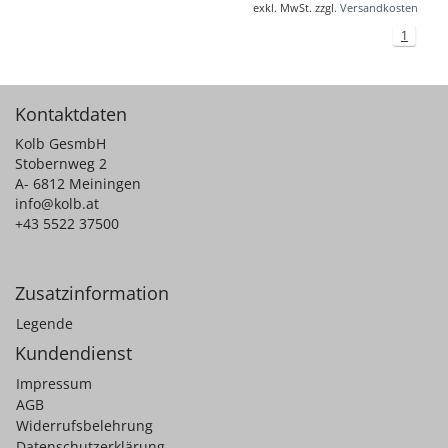
exkl. MwSt. zzgl.
Versandkosten
1
Kontaktdaten
Kolb GesmbH
Stobernweg 2
A- 6812 Meiningen
info@kolb.at
+43 5522 37500
Zusatzinformation
Legende
Kundendienst
Impressum
AGB
Widerrufsbelehrung
Datenschutzerklärung