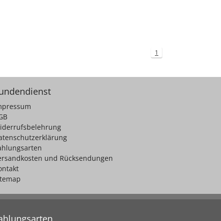
1
undendienst
mpressum
GB
iderrufsbelehrung
atenschutzerklärung
ahlungsarten
ersandkosten und Rücksendungen
ontakt
itemap
ahlungsarten