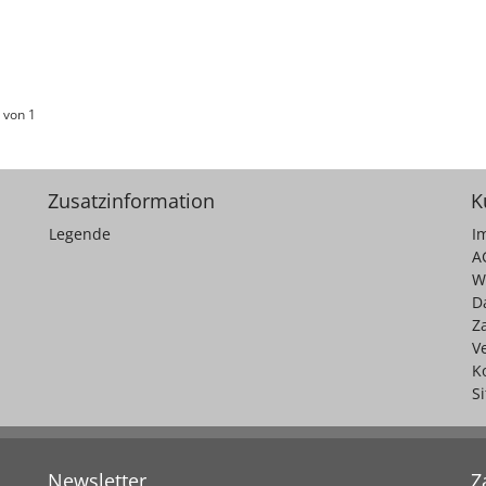
 von 1
Zusatzinformation
K
Legende
I
A
W
D
Z
V
K
S
Newsletter
Z