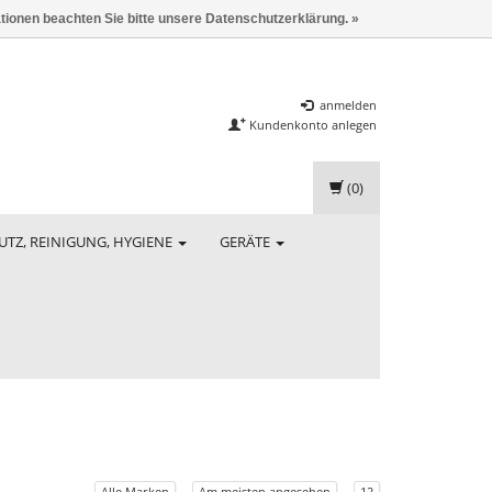
ationen beachten Sie bitte unsere Datenschutzerklärung. »
anmelden
Kundenkonto anlegen
(0)
UTZ, REINIGUNG, HYGIENE
GERÄTE
Alle Marken
Am meisten angesehen
12