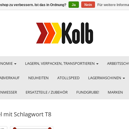
shop zu verbessern. Ist das in Ordnung?
Ja
Nein
Für weitere Inform
ONOMIE
LAGERN, VERPACKEN, TRANSPORTIEREN
ARBEITSSCH
ABVERKAUF
NEUHEITEN
ATOLLSPEED
LAGERMASCHINEN
HENMESSER
ERSATZTEILE / ZUBEHÖR
FUNDGRUBE!
MARKEN
el mit Schlagwort T8