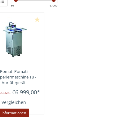
€
0
€
7000
Pomati
Pomati
eriermaschine T8 -
Vorführgerät
€6.999,00
*
,00
UVP
Vergleichen
Informationen