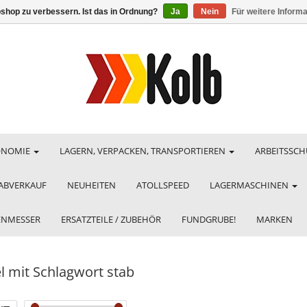
shop zu verbessern. Ist das in Ordnung?
Ja
Nein
Für weitere Inform
ONOMIE
LAGERN, VERPACKEN, TRANSPORTIEREN
ARBEITSSCH
ABVERKAUF
NEUHEITEN
ATOLLSPEED
LAGERMASCHINEN
HENMESSER
ERSATZTEILE / ZUBEHÖR
FUNDGRUBE!
MARKEN
el mit Schlagwort stab