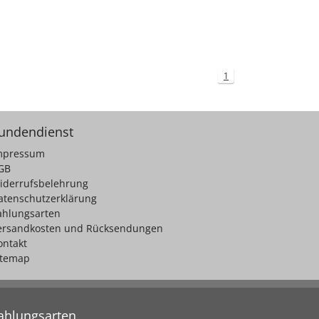
1
undendienst
mpressum
GB
iderrufsbelehrung
atenschutzerklärung
ahlungsarten
ersandkosten und Rücksendungen
ontakt
itemap
ahlungsarten