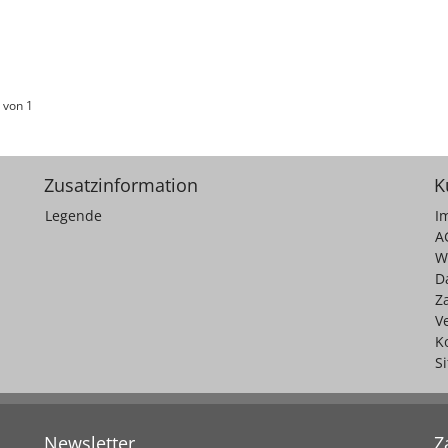
 von 1
Zusatzinformation
K
Legende
I
A
W
D
Z
V
K
S
Newsletter
Z