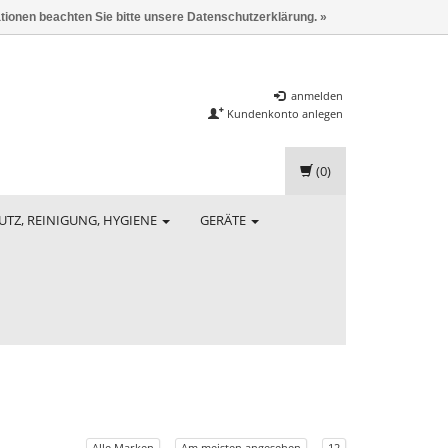
ationen beachten Sie bitte unsere Datenschutzerklärung. »
anmelden
Kundenkonto anlegen
(0)
UTZ, REINIGUNG, HYGIENE
GERÄTE
Alle Marken
Am meisten angesehen
12