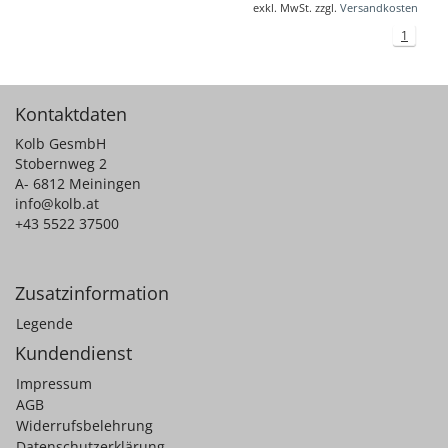
exkl. MwSt. zzgl.
Versandkosten
1
Kontaktdaten
Kolb GesmbH
Stobernweg 2
A- 6812 Meiningen
info@kolb.at
+43 5522 37500
Zusatzinformation
Legende
Kundendienst
Impressum
AGB
Widerrufsbelehrung
Datenschutzerklärung