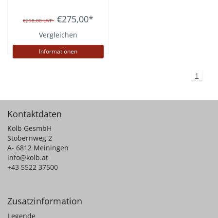
€275,00
*
€298,00
UVP
Vergleichen
Informationen
1
Kontaktdaten
Kolb GesmbH
Stobernweg 2
A- 6812 Meiningen
info@kolb.at
+43 5522 37500
Zusatzinformation
Legende