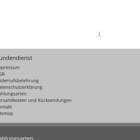
1
undendienst
mpressum
GB
iderrufsbelehrung
atenschutzerklärung
ahlungsarten
ersandkosten und Rücksendungen
ontakt
itemap
ahlungsarten