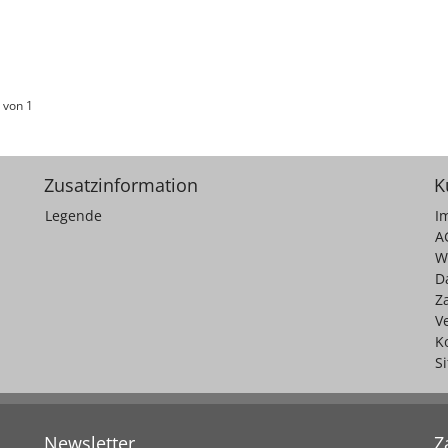
 von 1
Zusatzinformation
K
Legende
I
A
W
D
Z
V
K
S
Newsletter
Z