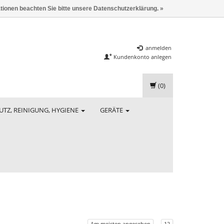
ationen beachten Sie bitte unsere Datenschutzerklärung. »
anmelden
Kundenkonto anlegen
(0)
UTZ, REINIGUNG, HYGIENE
GERÄTE
Am meisten angesehen
12