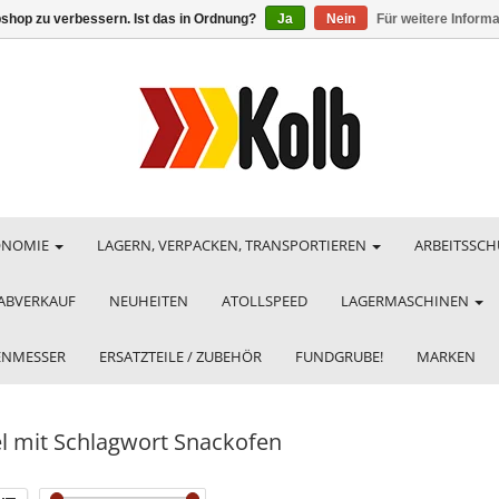
shop zu verbessern. Ist das in Ordnung?
Ja
Nein
Für weitere Inform
ONOMIE
LAGERN, VERPACKEN, TRANSPORTIEREN
ARBEITSSCH
ABVERKAUF
NEUHEITEN
ATOLLSPEED
LAGERMASCHINEN
HENMESSER
ERSATZTEILE / ZUBEHÖR
FUNDGRUBE!
MARKEN
el mit Schlagwort Snackofen