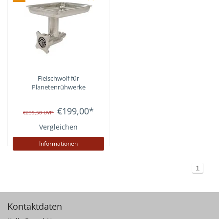
Fleischwolf für
Planetenrühwerke
€199,00
*
€239,50
UVP
Vergleichen
Informationen
1
Kontaktdaten