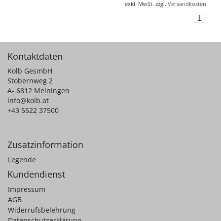
exkl. MwSt. zzgl.
Versandkosten
1
Kontaktdaten
Kolb GesmbH
Stobernweg 2
A- 6812 Meiningen
info@kolb.at
+43 5522 37500
Zusatzinformation
Legende
Kundendienst
Impressum
AGB
Widerrufsbelehrung
Datenschutzerklärung