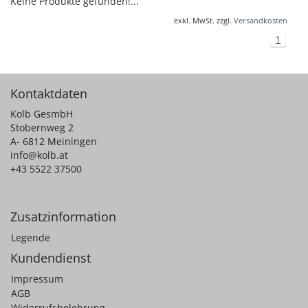
Keine Produkte gefunden!...
exkl. MwSt. zzgl.
Versandkosten
1
Kontaktdaten
Kolb GesmbH
Stobernweg 2
A- 6812 Meiningen
info@kolb.at
+43 5522 37500
Zusatzinformation
Legende
Kundendienst
Impressum
AGB
Widerrufsbelehrung