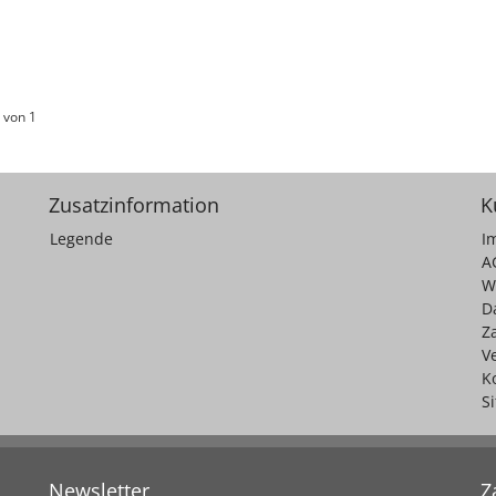
 von 1
Zusatzinformation
K
Legende
I
A
W
D
Z
V
K
S
Newsletter
Z