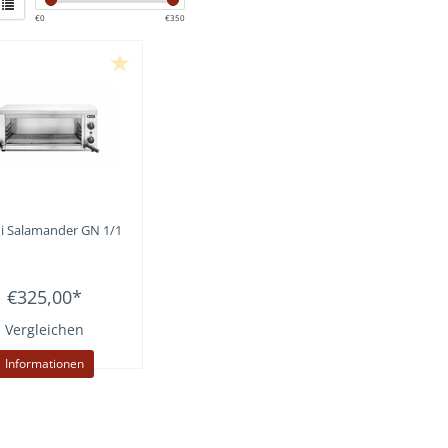
€
0
€
350
i
Salamander GN 1/1
€325,00
*
Vergleichen
Informationen