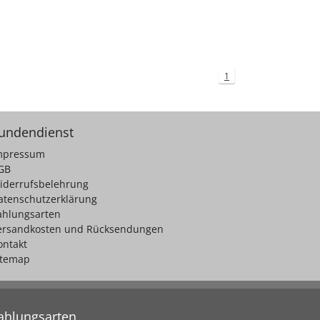
1
undendienst
mpressum
GB
iderrufsbelehrung
atenschutzerklärung
ahlungsarten
ersandkosten und Rücksendungen
ontakt
itemap
ahlungsarten