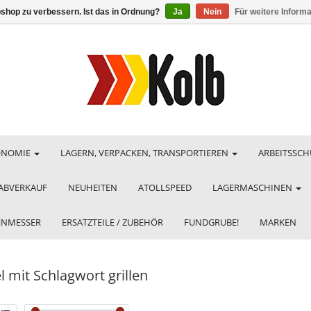
shop zu verbessern. Ist das in Ordnung?
Ja
Nein
Für weitere Inform
ONOMIE
LAGERN, VERPACKEN, TRANSPORTIEREN
ARBEITSSCH
ABVERKAUF
NEUHEITEN
ATOLLSPEED
LAGERMASCHINEN
HENMESSER
ERSATZTEILE / ZUBEHÖR
FUNDGRUBE!
MARKEN
l mit Schlagwort grillen