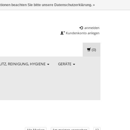
ationen beachten Sie bitte unsere Datenschutzerklärung. »
anmelden
Kundenkonto anlegen
(0)
UTZ, REINIGUNG, HYGIENE
GERÄTE
Alle Marken
Am meisten angesehen
12