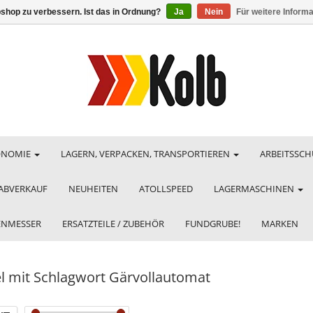
shop zu verbessern. Ist das in Ordnung?
Ja
Nein
Für weitere Inform
ONOMIE
LAGERN, VERPACKEN, TRANSPORTIEREN
ARBEITSSCH
ABVERKAUF
NEUHEITEN
ATOLLSPEED
LAGERMASCHINEN
HENMESSER
ERSATZTEILE / ZUBEHÖR
FUNDGRUBE!
MARKEN
el mit Schlagwort Gärvollautomat