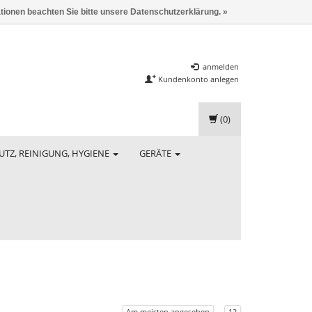
ationen beachten Sie bitte unsere Datenschutzerklärung. »
anmelden
Kundenkonto anlegen
(0)
UTZ, REINIGUNG, HYGIENE
GERÄTE
Am meisten angesehen
12