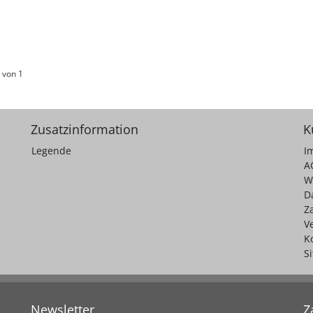
 von 1
Zusatzinformation
K
Legende
I
A
W
D
Z
V
K
S
Newsletter
Z