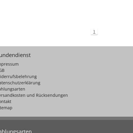
1
undendienst
mpressum
GB
iderrufsbelehrung
atenschutzerklärung
ahlungsarten
ersandkosten und Rücksendungen
ontakt
itemap
ahlungsarten