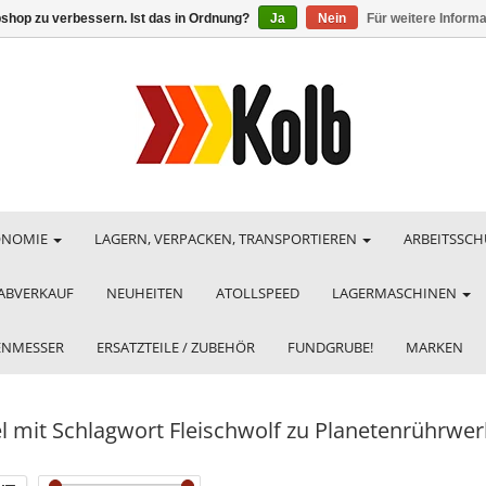
shop zu verbessern. Ist das in Ordnung?
Ja
Nein
Für weitere Inform
ONOMIE
LAGERN, VERPACKEN, TRANSPORTIEREN
ARBEITSSCH
ABVERKAUF
NEUHEITEN
ATOLLSPEED
LAGERMASCHINEN
HENMESSER
ERSATZTEILE / ZUBEHÖR
FUNDGRUBE!
MARKEN
el mit Schlagwort Fleischwolf zu Planetenrührwer