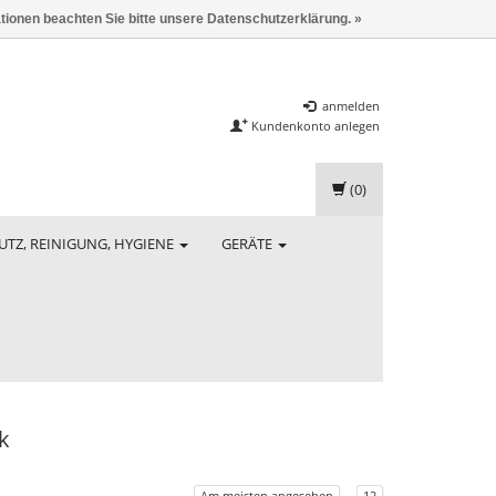
ationen beachten Sie bitte unsere Datenschutzerklärung. »
anmelden
Kundenkonto anlegen
(0)
UTZ, REINIGUNG, HYGIENE
GERÄTE
k
Am meisten angesehen
12