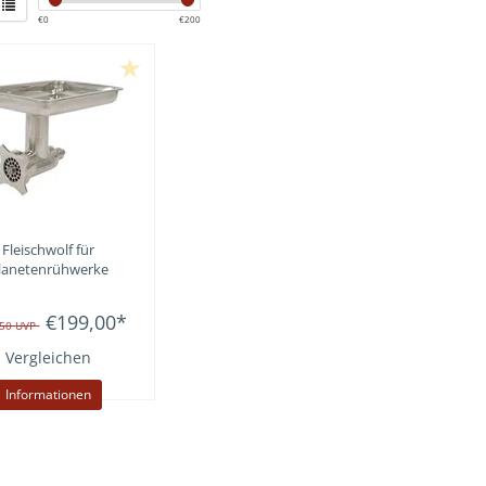
€
0
€
200
Fleischwolf für
lanetenrühwerke
€199,00
*
,50
UVP
Vergleichen
Informationen