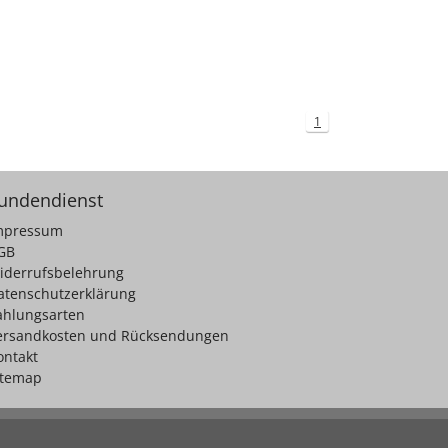
1
undendienst
mpressum
GB
iderrufsbelehrung
atenschutzerklärung
ahlungsarten
ersandkosten und Rücksendungen
ontakt
itemap