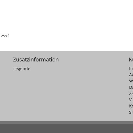
 von 1
Zusatzinformation
K
Legende
I
A
W
D
Z
V
K
S