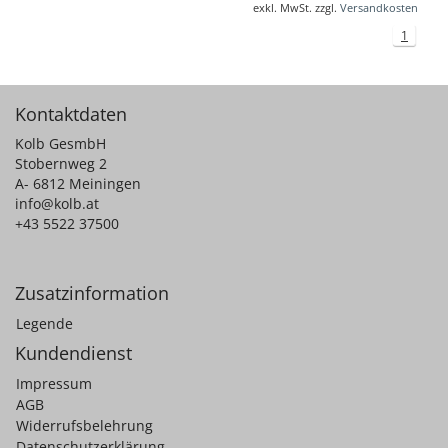
exkl. MwSt. zzgl.
Versandkosten
1
Kontaktdaten
Kolb GesmbH
Stobernweg 2
A- 6812 Meiningen
info@kolb.at
+43 5522 37500
Zusatzinformation
Legende
Kundendienst
Impressum
AGB
Widerrufsbelehrung
Datenschutzerklärung