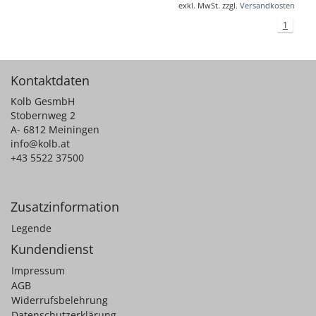
exkl. MwSt. zzgl.
Versandkosten
1
Kontaktdaten
Kolb GesmbH
Stobernweg 2
A- 6812 Meiningen
info@kolb.at
+43 5522 37500
Zusatzinformation
Legende
Kundendienst
Impressum
AGB
Widerrufsbelehrung
Datenschutzerklärung