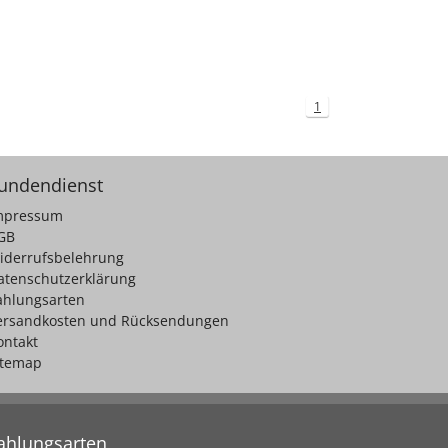
1
undendienst
mpressum
GB
iderrufsbelehrung
atenschutzerklärung
ahlungsarten
ersandkosten und Rücksendungen
ontakt
itemap
ahlungsarten