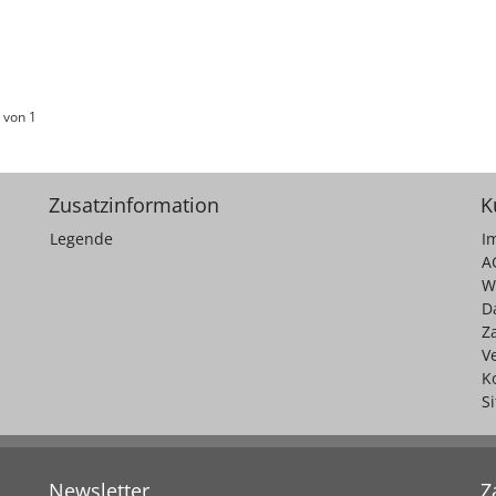
 von 1
Zusatzinformation
K
Legende
I
A
W
D
Z
V
K
S
Newsletter
Z