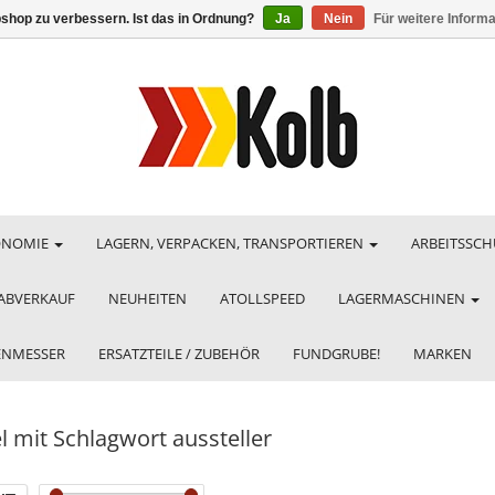
shop zu verbessern. Ist das in Ordnung?
Ja
Nein
Für weitere Inform
ONOMIE
LAGERN, VERPACKEN, TRANSPORTIEREN
ARBEITSSCH
ABVERKAUF
NEUHEITEN
ATOLLSPEED
LAGERMASCHINEN
HENMESSER
ERSATZTEILE / ZUBEHÖR
FUNDGRUBE!
MARKEN
el mit Schlagwort aussteller