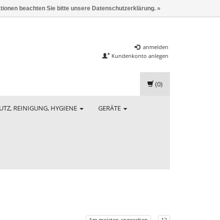
ationen beachten Sie bitte unsere Datenschutzerklärung. »
anmelden
Kundenkonto anlegen
(0)
UTZ, REINIGUNG, HYGIENE
GERÄTE
Am meisten angesehen
12