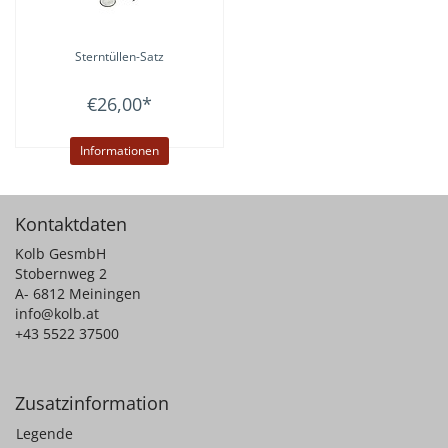
Sterntüllen-Satz
€26,00
*
Informationen
Kontaktdaten
Kolb GesmbH
Stobernweg 2
A- 6812 Meiningen
info@kolb.at
+43 5522 37500
Zusatzinformation
Legende