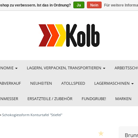
shop zu verbessern. Ist das in Ordnung?
Ja
Nein
Für weitere Inform
ONOMIE
LAGERN, VERPACKEN, TRANSPORTIEREN
ARBEITSSCH
ABVERKAUF
NEUHEITEN
ATOLLSPEED
LAGERMASCHINEN
HENMESSER
ERSATZTEILE / ZUBEHÖR
FUNDGRUBE!
MARKEN
»
Schokogiessform Konturtafel "Stiefel"
Brun