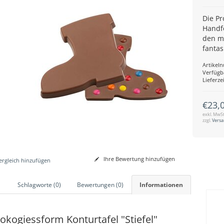
Die Pr
Handfo
den m
fantas
Artikel
Verfügb
Lieferzei
€23,
exkl. MwSt
zzgl.
Vers
Ihre Bewertung hinzufügen
rgleich hinzufügen
Schlagworte (0)
Bewertungen (0)
Informationen
okogiessform Konturtafel "Stiefel"