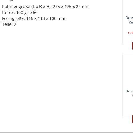
Rahmengröße (L x B x H): 275 x 175 x 24 mm
für ca. 100 g Tafel
Bru
Formgröße: 116 x 113 x 100 mm
Ko
Teile: 2
€2
Bru