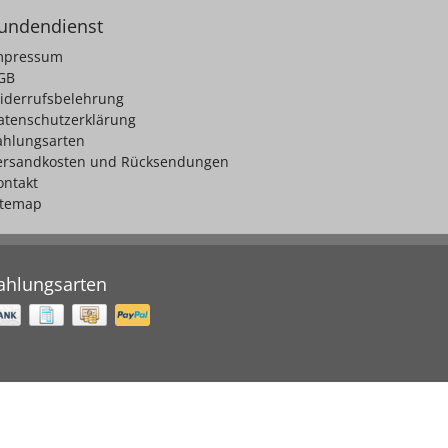
undendienst
mpressum
GB
iderrufsbelehrung
atenschutzerklärung
ahlungsarten
ersandkosten und Rücksendungen
ontakt
itemap
ahlungsarten