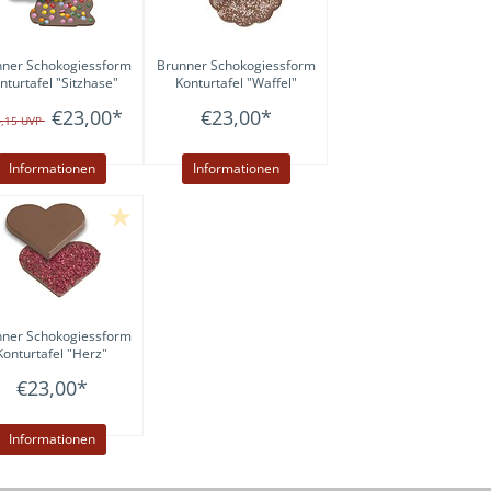
nner
Schokogiessform
Brunner
Schokogiessform
nturtafel "Sitzhase"
Konturtafel "Waffel"
€23,00
*
€23,00
*
4,15
UVP
Informationen
Informationen
nner
Schokogiessform
Konturtafel "Herz"
€23,00
*
Informationen