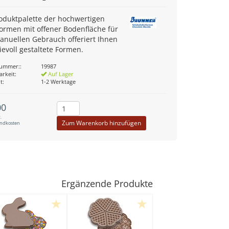
oduktpalette der hochwertigen
rmen mit offener Bodenfläche für
anuellen Gebrauch offeriert Ihnen
ievoll gestaltete Formen.
nummer::
19987
arkeit:
Auf Lager
t:
1-2 Werktage
00
.
Zum Warenkorb hinzufügen
andkosten
Ergänzende Produkte