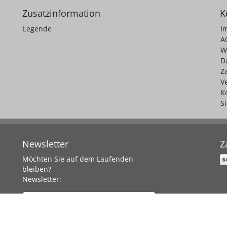
Zusatzinformation
K
Legende
I
A
W
D
Z
V
K
S
Newsletter
Z
Möchten Sie auf dem Laufenden
bleiben?
Newsletter:
Abonnieren