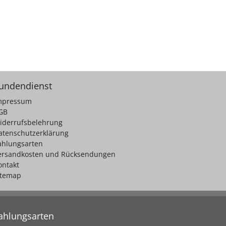
undendienst
mpressum
GB
iderrufsbelehrung
atenschutzerklärung
ahlungsarten
ersandkosten und Rücksendungen
ontakt
itemap
ahlungsarten