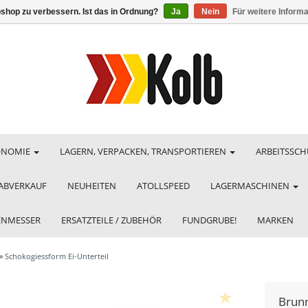
shop zu verbessern. Ist das in Ordnung?
Ja
Nein
Für weitere Inform
ONOMIE
LAGERN, VERPACKEN, TRANSPORTIEREN
ARBEITSSCH
ABVERKAUF
NEUHEITEN
ATOLLSPEED
LAGERMASCHINEN
HENMESSER
ERSATZTEILE / ZUBEHÖR
FUNDGRUBE!
MARKEN
»
Schokogiessform Ei-Unterteil
Brun