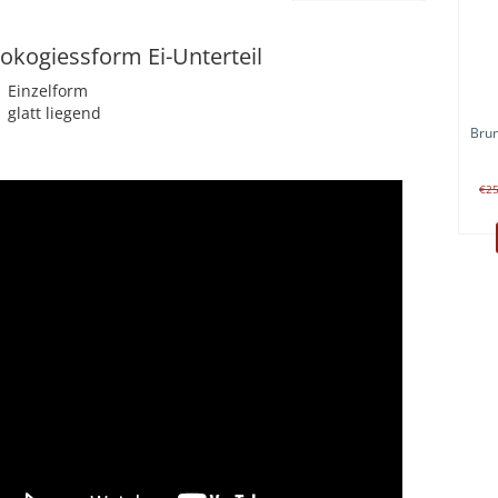
okogiessform Ei-Unterteil
Einzelform
glatt liegend
Bru
€2