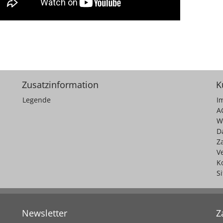
Zusatzinformation
K
Legende
I
A
W
D
Z
V
K
S
Newsletter
Z