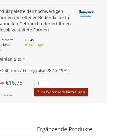
oduktpalette der hochwertigen
rmen mit offener Bodenfläche für
anuellen Gebrauch offeriert Ihnen
ievoll gestaltete Formen
nummer::
13645
arkeit:
Auf Lager
t:
wählen Sie:
*
€16,75
VP
.
Zum Warenkorb hinzufügen
andkosten
Ergänzende Produkte