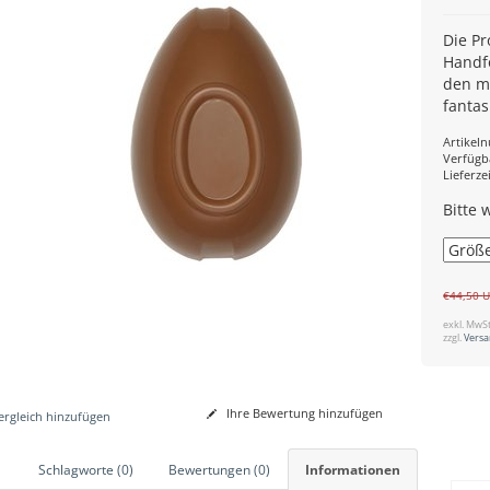
Die Pr
Handfo
den m
fantas
Artikel
Verfügb
Lieferzei
Bitte 
€44,50
U
exkl. MwSt
zzgl.
Vers
Ihre Bewertung hinzufügen
rgleich hinzufügen
Schlagworte (0)
Bewertungen (0)
Informationen