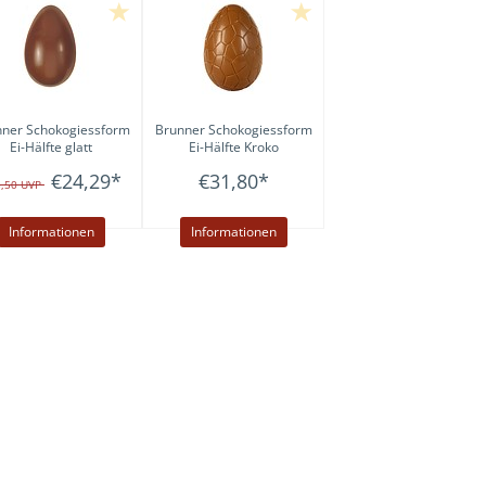
nner
Schokogiessform
Brunner
Schokogiessform
Ei-Hälfte glatt
Ei-Hälfte Kroko
€24,29
*
€31,80
*
5,50
UVP
Informationen
Informationen