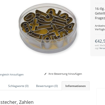
16-tlg
Geteil
Frage
Artikel
Verfügb
€42,
exkl. MwSt
zzgl.
Vers
Ihre Bewertung hinzufügen
rgleich hinzufügen
Schlagworte (0)
Bewertungen (0)
Informationen
stecher, Zahlen