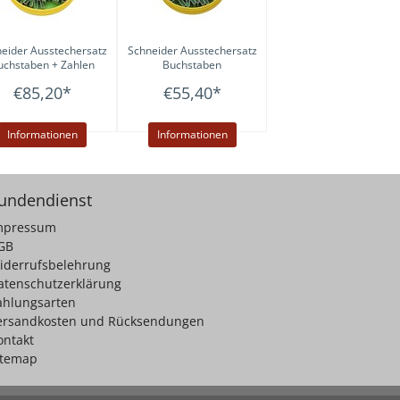
eider
Ausstechersatz
Schneider
Ausstechersatz
uchstaben + Zahlen
Buchstaben
€85,20
*
€55,40
*
Informationen
Informationen
undendienst
mpressum
GB
iderrufsbelehrung
atenschutzerklärung
ahlungsarten
ersandkosten und Rücksendungen
ontakt
itemap