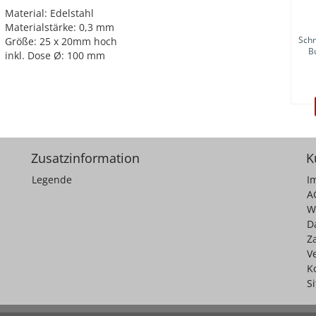
Material: Edelstahl
Materialstärke: 0,3 mm
Schn
Größe: 25 x 20mm hoch
B
inkl. Dose Ø: 100 mm
Zusatzinformation
K
Legende
I
A
W
D
Z
V
K
S