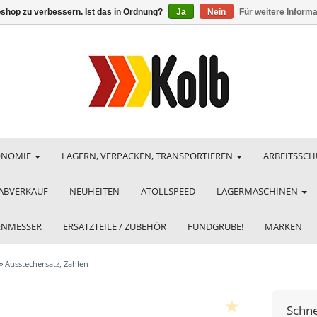
shop zu verbessern. Ist das in Ordnung?
Ja
Nein
Für weitere Inform
ONOMIE
LAGERN, VERPACKEN, TRANSPORTIEREN
ARBEITSSCH
ABVERKAUF
NEUHEITEN
ATOLLSPEED
LAGERMASCHINEN
HENMESSER
ERSATZTEILE / ZUBEHÖR
FUNDGRUBE!
MARKEN
»
Ausstechersatz, Zahlen
Schn