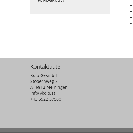
FUNDGRUBE!
Kontaktdaten
Kolb GesmbH
Stobernweg 2
A- 6812 Meiningen
info@kolb.at
+43 5522 37500