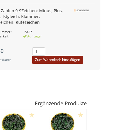
. Zahlen 0-9Zeichen: Minus, Plus,
t, Istgleich, Klammer,
zeichen, Rufezeichen
nummer::
15427
arkeit:
Auf Lager
50
.
Zum Warenkorb hinzufügen
andkosten
Ergänzende Produkte