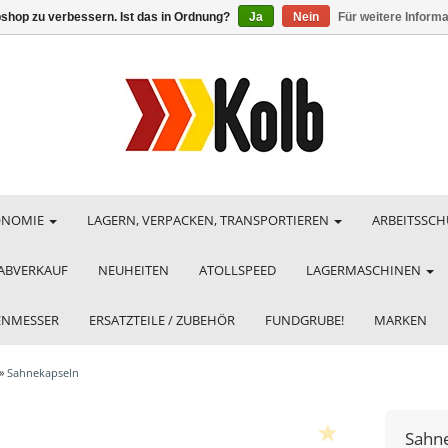
shop zu verbessern. Ist das in Ordnung?
Ja
Nein
Für weitere Inform
ONOMIE
LAGERN, VERPACKEN, TRANSPORTIEREN
ARBEITSSCH
ABVERKAUF
NEUHEITEN
ATOLLSPEED
LAGERMASCHINEN
HENMESSER
ERSATZTEILE / ZUBEHÖR
FUNDGRUBE!
MARKEN
»
Sahnekapseln
Sahn