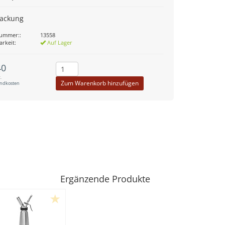
Packung
nummer::
13558
arkeit:
Auf Lager
40
.
Zum Warenkorb hinzufügen
andkosten
Ergänzende Produkte