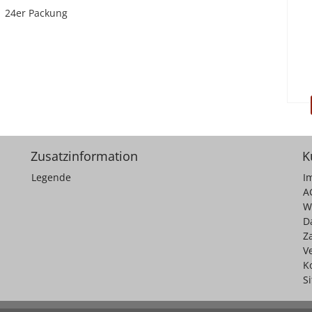
24er Packung
Zusatzinformation
K
Legende
I
A
W
D
Z
V
K
S