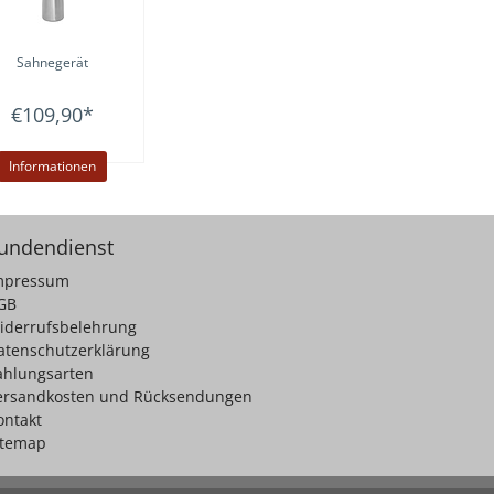
Sahnegerät
€109,90
*
Informationen
undendienst
mpressum
GB
iderrufsbelehrung
atenschutzerklärung
ahlungsarten
ersandkosten und Rücksendungen
ontakt
itemap