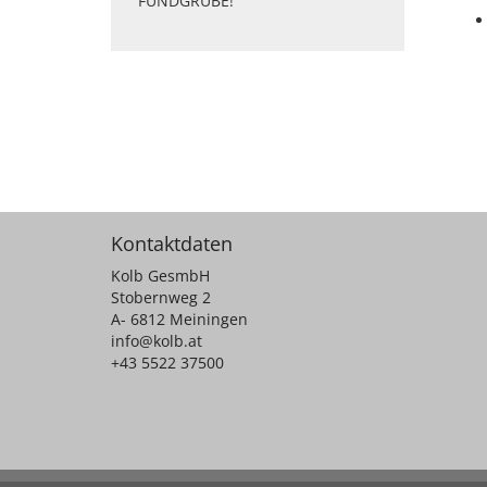
FUNDGRUBE!
Kontaktdaten
Kolb GesmbH
Stobernweg 2
A- 6812 Meiningen
info@kolb.at
+43 5522 37500