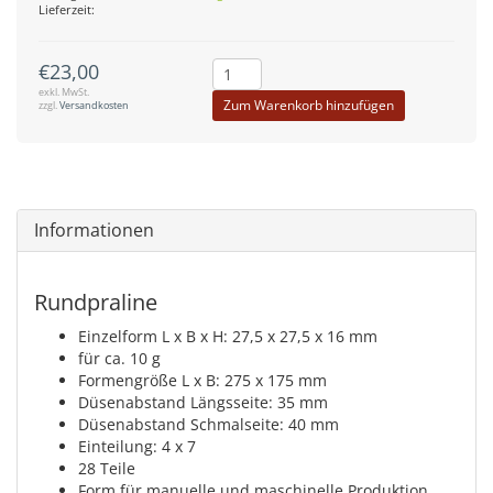
Lieferzeit:
€23,00
exkl. MwSt.
Zum Warenkorb hinzufügen
zzgl.
Versandkosten
Informationen
Rundpraline
Einzelform L x B x H: 27,5 x 27,5 x 16 mm
für ca. 10 g
Formengröße L x B: 275 x 175 mm
Düsenabstand Längsseite: 35 mm
Düsenabstand Schmalseite: 40 mm
Einteilung: 4 x 7
28 Teile
Form für manuelle und maschinelle Produktion