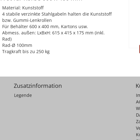
Material: Kunststoff
4 stabile verzinkte Stahlgabeln halten die Kunststoff
bzw. Gummi-Lenkrollen
Für Behälter 600 x 400 mm, Kartons usw.
Abmess. außen: LxBxH: 615 x 415 x 175 mm (inkl.
Rad)
Rad-Ø 100mm
Tragkraft bis zu 250 kg
Zusatzinformation
K
Legende
I
A
W
D
Z
V
K