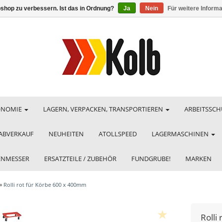
shop zu verbessern. Ist das in Ordnung?
Ja
Nein
Für weitere Inform
ONOMIE
LAGERN, VERPACKEN, TRANSPORTIEREN
ARBEITSSCH
ABVERKAUF
NEUHEITEN
ATOLLSPEED
LAGERMASCHINEN
HENMESSER
ERSATZTEILE / ZUBEHÖR
FUNDGRUBE!
MARKEN
»
Rolli rot für Körbe 600 x 400mm
Rolli