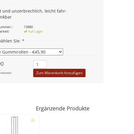
 und unzerbrechlich, leicht fahr-
enkbar
nummer::
15880
arkeit:
Auf Lager
wählen Sie:
*
90
.
Zum Warenkorb hinzufügen
andkosten
Ergänzende Produkte