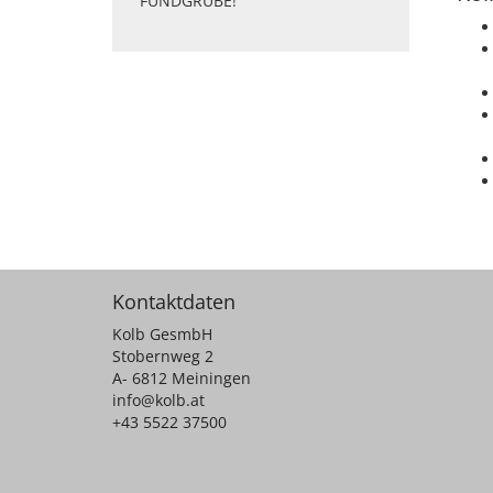
FUNDGRUBE!
Kontaktdaten
Kolb GesmbH
Stobernweg 2
A- 6812 Meiningen
info@kolb.at
+43 5522 37500