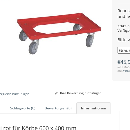
Robust
und l
Artikel
Verfügb
Bitte 
€45,
exkl. MwSt
zzgl.
Vers
Ihre Bewertung hinzufügen
rgleich hinzufügen
Schlagworte (0)
Bewertungen (0)
Informationen
li rot für Körbe 600 x 400 mm