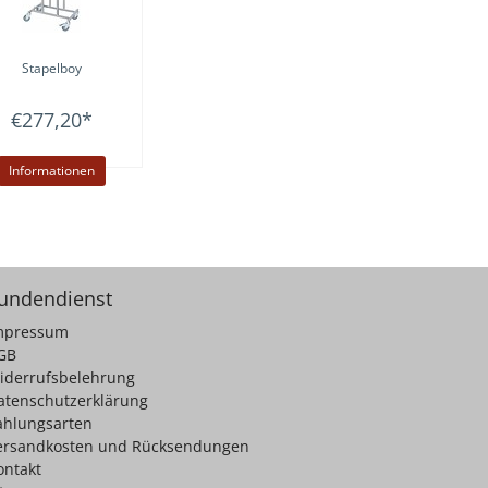
Stapelboy
€277,20
*
Informationen
undendienst
mpressum
GB
iderrufsbelehrung
atenschutzerklärung
ahlungsarten
ersandkosten und Rücksendungen
ontakt