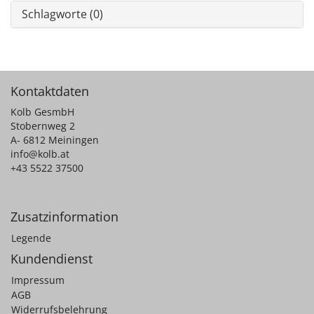
Schlagworte (0)
Kontaktdaten
Kolb GesmbH
Stobernweg 2
A- 6812 Meiningen
info@kolb.at
+43 5522 37500
Zusatzinformation
Legende
Kundendienst
Impressum
AGB
Widerrufsbelehrung