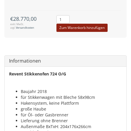
€28.770,00
exkl. MwSt.
Zum Warenkorb hinzufügen
zzgl.
Versandkosten
Informationen
Revent Stikkenofen 724 O/G
Baujahr 2018
für Stikkenwagen mit Bleche 58x98cm
Hakensystem, keine Plattform
große Haube
für Öl- oder Gasbrenner
Lieferung ohne Brenner
Außenmaße BxTxH: 204x176x266cm