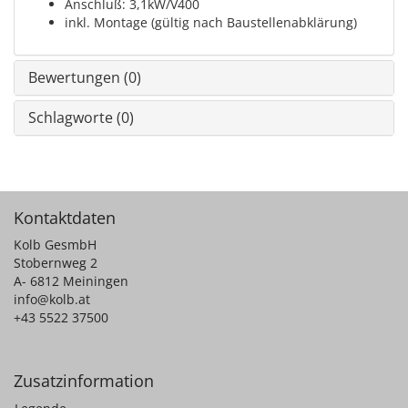
Anschluß: 3,1kW/V400
inkl. Montage (gültig nach Baustellenabklärung)
Bewertungen (0)
Schlagworte (0)
Kontaktdaten
Kolb GesmbH
Stobernweg 2
A- 6812 Meiningen
info@kolb.at
+43 5522 37500
Zusatzinformation