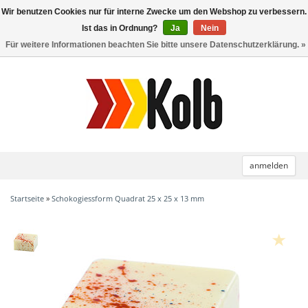
Wir benutzen Cookies nur für interne Zwecke um den Webshop zu verbessern.
Toggle
navigation
Ist das in Ordnung?
Ja
Nein
Für weitere Informationen beachten Sie bitte unsere Datenschutzerklärung. »
anmelden
Startseite
»
Schokogiessform Quadrat 25 x 25 x 13 mm