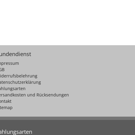
undendienst
mpressum
GB
iderrufsbelehrung
atenschutzerklärung
ahlungsarten
ersandkosten und Rücksendungen
ontakt
itemap
ahlungsarten