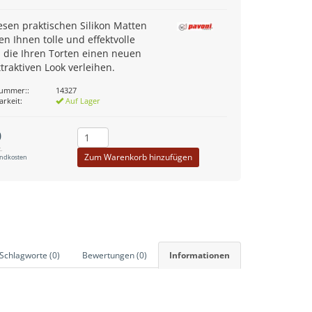
esen praktischen Silikon Matten
en Ihnen tolle und effektvolle
 die Ihren Torten einen neuen
traktiven Look verleihen.
nummer::
14327
arkeit:
Auf Lager
0
.
Zum Warenkorb hinzufügen
andkosten
Schlagworte (0)
Bewertungen (0)
Informationen