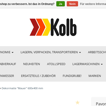
shop zu verbessern. Ist das in Ordnung?
Ja
Nein
Für weitere Inform
ONOMIE
LAGERN, VERPACKEN, TRANSPORTIEREN
ARBEITSSCH
ABVERKAUF
NEUHEITEN
ATOLLSPEED
LAGERMASCHINEN
HENMESSER
ERSATZTEILE / ZUBEHÖR
FUNDGRUBE!
MARKEN
»
Dekormatte "Mauer" 600x400 mm
Pavon