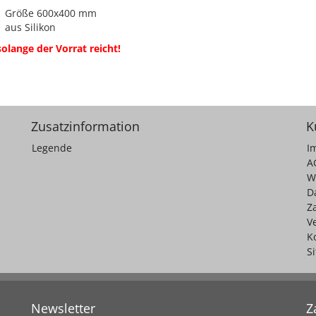
Größe 600x400 mm
aus Silikon
solange der Vorrat reicht!
Zusatzinformation
K
Legende
I
A
W
D
Z
V
K
S
Newsletter
Z