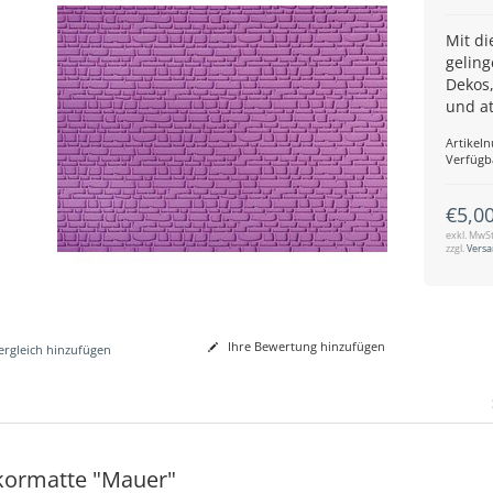
Mit di
geling
Dekos,
und at
Artikel
Verfügb
€5,0
exkl. MwSt
zzgl.
Vers
Ihre Bewertung hinzufügen
rgleich hinzufügen
ormatte "Mauer"