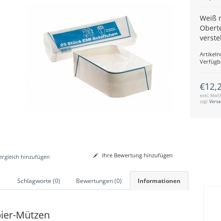
Weiß m
Oberte
verste
Artikel
Verfügb
€12,
exkl. MwSt
zzgl.
Vers
Ihre Bewertung hinzufügen
rgleich hinzufügen
Schlagworte (0)
Bewertungen (0)
Informationen
ier-Mützen