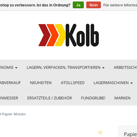
shop zu verbessern. Ist das in Ordnung?
Ja
Nein
Für weitere Inform
ONOMIE
LAGERN, VERPACKEN, TRANSPORTIEREN
ARBEITSSCH
ABVERKAUF
NEUHEITEN
ATOLLSPEED
LAGERMASCHINEN
HENMESSER
ERSATZTEILE / ZUBEHÖR
FUNDGRUBE!
MARKEN
»
Papier-Mützen
Papie