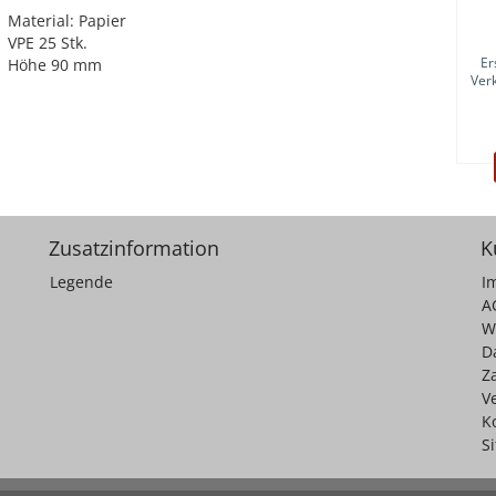
Material: Papier
VPE 25 Stk.
Er
Höhe 90 mm
Ver
Zusatzinformation
K
Legende
I
A
W
D
Z
V
K
S