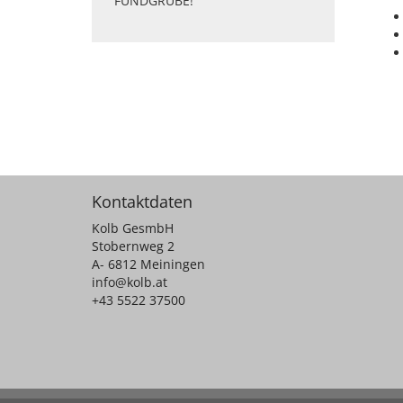
FUNDGRUBE!
Kontaktdaten
Kolb GesmbH
Stobernweg 2
A- 6812 Meiningen
info@kolb.at
+43 5522 37500