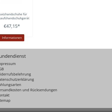
satzhandschuhe für
kaufshandschuhgerät
€47,15
*
Informationen
undendienst
mpressum
GB
iderrufsbelehrung
atenschutzerklärung
ahlungsarten
ersandkosten und Rücksendungen
ontakt
itemap