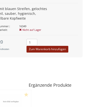
it blauen Streifen, gelochtes
il, sauber, hygienisch,
llbare Kopfweite
nummer::
16349
arkeit:
Nicht auf Lager
20
.
Zum Warenkorb hinzufügen
andkosten
Ergänzende Produkte