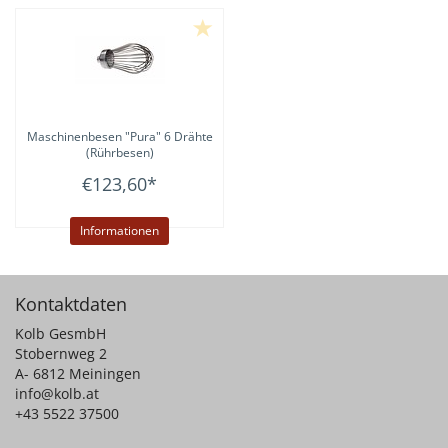
Maschinenbesen "Pura" 6 Drähte
(Rührbesen)
€123,60
*
Informationen
Kontaktdaten
Kolb GesmbH
Stobernweg 2
A- 6812 Meiningen
info@kolb.at
+43 5522 37500