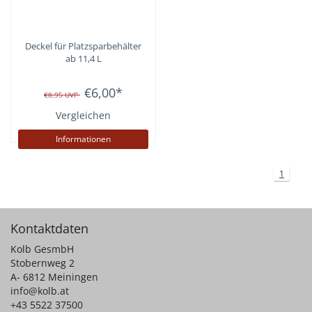
Deckel für Platzsparbehälter
ab 11,4 L
€6,00
*
€8,95
UVP
Vergleichen
Informationen
1
Kontaktdaten
Kolb GesmbH
Stobernweg 2
A- 6812 Meiningen
info@kolb.at
+43 5522 37500